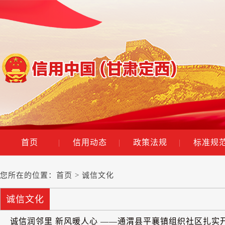
首页
|
信用动态
|
政策法规
|
标准规
您所在的位置：
首页
> 诚信文化
诚信文化
诚信润邻里 新风暖人心 ——通渭县平襄镇组织社区扎实