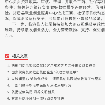
中心负责资料收集、审核、整理，并联合工商、社保等
条件；相关经办银行负责做好数据模型评估经营、信用
险。贷后县就业创业服务中心依托工商、社保等系统动
况，保障资金运行安全。今年累计复核创业贷款56余笔，
下一步，临洮县人社局将持续加大创业担保贷款政策
难题，持续激发创业活力，全力营造鼓励、支持、促进创业
万元。
相关文章
两部门提示警惕借保险客户旅游等名义侵害消费者权益
国家税务总局推出集团企业“税收贡献账单”
以诚润童心 诚信伴成长 —渭源县幼儿园诚信教育工作纪实
十部门联手整治中医医疗违法违规行为
弘扬诚信美德 涵养文明新风
甘肃营商环境创一流行动稳步推进