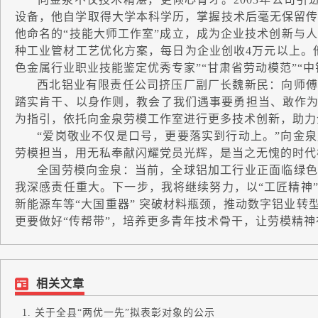
设备，他自学取得大学本科学历，掌握技术后毫无保留传授
他命名的“技能大师工作室”成立，成为企业技术创新与人
种工业管材工艺优化方案，每日为企业创收4万元以上。他也
色金属行业职业技能鉴定优秀专家”“甘肃省劳动模范”“
西北铝业有限责任公司挤压厂副厂长魏新民：向师傅
踏实肯干、以身作则，教会了我们遇事要勇担当、敢作
为指引，依托向金泉劳模工作室进行更多技术创新，助力
“爱岗敬业不仅是口号，更要落实到行动上。”向金泉
劳模担当，用无私奉献闪耀党员光辉，是当之无愧的时代
全国劳模向金泉：当前，全球铝加工行业正面临绿色
我深感责任重大。下一步，我将继续努力，以“工匠精神
新能源车等“大国重器” 突破材料瓶颈，推动数字铝业转
更要做好“传帮带”，培养更多青年技术骨干，让劳模精
相关文章
关于全县“两优一先”拟表彰对象的公示