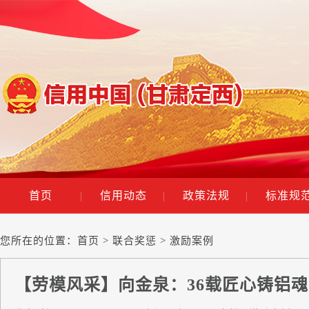
首页
|
信用动态
|
政策法规
|
标准规
您所在的位置：
首页
>
联合奖惩
> 激励案例
【劳模风采】向金泉：36载匠心铸铝魂