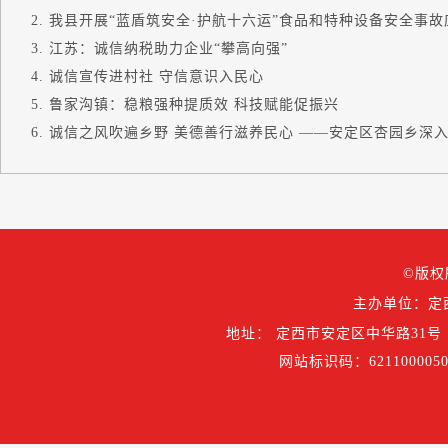
我县开展“蓝盾筑安全·护航十六运”食品和特种设备安全事故应.
江苏：诚信纳税助力企业“攀高向强”
诚信宣传进村社 守信意识入民心
鲁家沟镇：稳粮强种提质效 科技赋能促振兴
诚信之风吹遍乡野 美德善行滋养民心 ——安定区杏园乡深入开
©版权
主办单位：定
地址： 定西市安定区中华路31号
网站标识码：6211000050