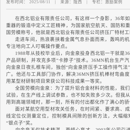
发布时间：
2025/08/11
|
来源：
陇西
|
专栏：
激励案例
在西北铝业有限责任公司，有这样一个身影，36年如
重器的锻造中定义工匠精神，为国家航空航天、国防和
国劳模称号，他就是西北铝业有限责任公司挤压厂特材工
走进车间，热浪裹挟着金属气息扑面而来，轰鸣的机械
专注地向工人叮嘱操作要点。
1988年从技校毕业后，向金泉投身西北铝一干就是36
产品研制，并攻克多项“卡脖子”技术。36MN机台生产
向金泉日夜扎根车间，独创“向金泉挤压手工操作排气法
广。他还与工具部门协作，解决36MN挤压机棒材弯曲
用某型材研制项目荣获公司科技成果一等奖。
全国劳模向金泉：为了提升铝合金材料的性能，我们
试验，在生产线上调试参数，也不知失败多少次。但我
用到高端领域时，那一刻，所有的付出都化作了满心的骄
面对某航空用型材攻关任务，在时间紧、要求高、成
线定位仪测量定位，控制模具间隙的创新方法，大幅缩
“银点子”奖。
向金泉不仅技术精湛，更倾心育才。2003年公司引进