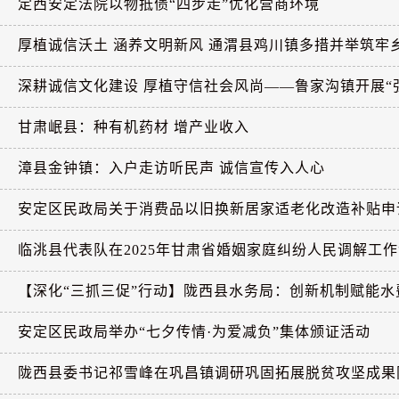
定西安定法院以物抵债“四步走”优化营商环境
厚植诚信沃土 涵养文明新风 通渭县鸡川镇多措并举筑牢
深耕诚信文化建设 厚植守信社会风尚——鲁家沟镇开展“弘
甘肃岷县：种有机药材 增产业收入
漳县金钟镇：入户走访听民声 诚信宣传入人心
安定区民政局关于消费品以旧换新居家适老化改造补贴申请
临洮县代表队在2025年甘肃省婚姻家庭纠纷人民调解工作“
【深化“三抓三促”行动】陇西县水务局：创新机制赋能水
安定区民政局举办“七夕传情·为爱减负”集体颁证活动
陇西县委书记祁雪峰在巩昌镇调研巩固拓展脱贫攻坚成果