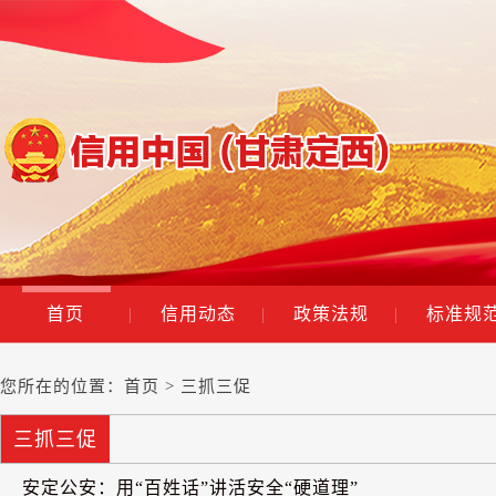
首页
|
信用动态
|
政策法规
|
标准规
您所在的位置：
首页
> 三抓三促
三抓三促
安定公安：用“百姓话”讲活安全“硬道理”