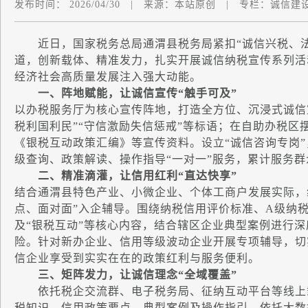
发布时间：
2026/04/30
|
来源：
本站原创
|
专栏：
诚信建
近日，国家税务总局通渭县税务局紧扣“诚信兴税、法
道，创新载体、精准发力，扎实开展诚信纳税宣传系列活
经济社会高质量发展注入强大动能。
一、阵地赋能，让诚信宣传“触手可及”
以办税服务厅为核心宣传阵地，打造全方位、沉浸式诚信
税利国利民”“守信激励失信惩戒”等标语；在自助办税区
《银税互动政策汇编》等宣传资料。设立“诚信咨询专岗
级查询、政策解读、操作指导“一对一”服务，累计服务群
二、精准滴灌，让信用红利“直达快享”
结合通渭县特色产业、小微企业、个体工商户发展实际，
点、面对面”入企辅导。围绕纳税信用评价标准、A级纳
及“银税互动”等核心内容，结合辖区企业典型案例进行
险。针对新办企业、信用等级波动企业开展专项辅导，切
信企业享受到实实在在的政策红利与服务便利。
三、矩阵发力，让诚信理念“全域覆盖”
依托税企交流群、电子税务局、征纳互动平台等线上载
税知识、信用政策要点、典型案例及操作指引。依托大数