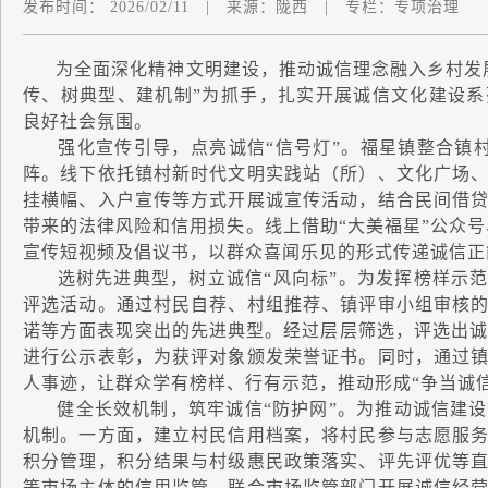
发布时间：
2026/02/11
|
来源：
陇西
|
专栏：
专项治理
为全面深化精神文明建设，推动诚信理念融入乡村发展
传、树典型、建机制”为抓手，扎实开展诚信文化建设系
良好社会氛围。
强化宣传引导，点亮诚信“信号灯”。福星镇整合镇村
阵。线下依托镇村新时代文明实践站（所）、文化广场
挂横幅、入户宣传等方式开展诚宣传活动，结合民间借
带来的法律风险和信用损失。线上借助“大美福星”公众号
宣传短视频及倡议书，以群众喜闻乐见的形式传递诚信正
选树先进典型，树立诚信“风向标”。为发挥榜样示范引
评选活动。通过村民自荐、村组推荐、镇评审小组审核
诺等方面表现突出的先进典型。经过层层筛选，评选出诚信
进行公示表彰，为获评对象颁发荣誉证书。同时，通过
人事迹，让群众学有榜样、行有示范，推动形成“争当诚
健全长效机制，筑牢诚信“防护网”。为推动诚信建设
机制。一方面，建立村民信用档案，将村民参与志愿服
积分管理，积分结果与村级惠民政策落实、评先评优等
等市场主体的信用监管，联合市场监管部门开展诚信经