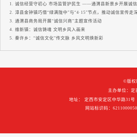
诚信经营守初心 市场监管护民生 ——通渭县新景乡开展诚信文
漳县金钟镇巧借“绿满陇中”与“4·15”节点，推动诚信宣传走深.
通渭县商务局开展“诚信兴商”主题宣传活动
维新镇：诚信铸魂 文明乡风入画来
秦许乡：“诚信文化”传文脉 乡风文明焕新彩
©版权
主办单位：定
地址： 定西市安定区中华路31号
网站标识码：6211000050